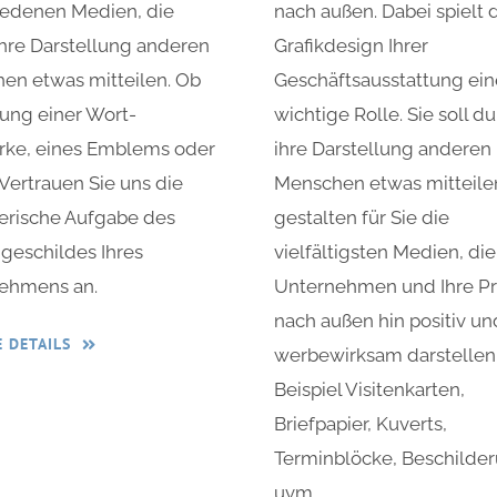
iedenen Medien, die
nach außen. Dabei spielt 
ihre Darstellung anderen
Grafikdesign Ihrer
en etwas mitteilen. Ob
Geschäftsausstattung ein
tung einer Wort-
wichtige Rolle. Sie soll d
rke, eines Emblems oder
ihre Darstellung anderen
Vertrauen Sie uns die
Menschen etwas mitteilen
terische Aufgabe des
gestalten für Sie die
geschildes Ihres
vielfältigsten Medien, die
ehmens an.
Unternehmen und Ihre P
nach außen hin positiv un
 DETAILS
werbewirksam darstellen
Beispiel Visitenkarten,
Briefpapier, Kuverts,
Terminblöcke, Beschilde
uvm.