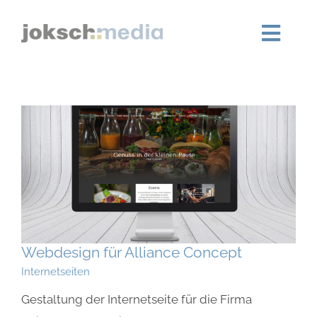
Zum
Inhalt
Toggl
springen
Navig
Home
Leistungen
About
Blog
Kontakt
Webdesign für Alliance Concept
Internetseiten
Gestaltung der Internetseite für die Firma