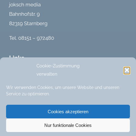
joksch media
Bahnhofstr. 9
82319 Starnberg
Tel. 08151 – 972480
Links
Cookie-Zustimmung
verwalten
Home
Kontakt
Wir verwenden Cookies, um unsere Website und unseren
Impressum
Service zu optimieren.
Datenschutz
Cookie-Richtlinie (EU)
Cookies akzeptieren
Nur funktionale Cookies