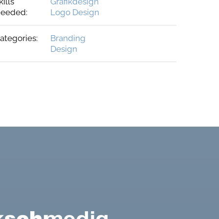
kills
Grafikdesign
eeded:
Logo Design
ategories:
Branding
Design