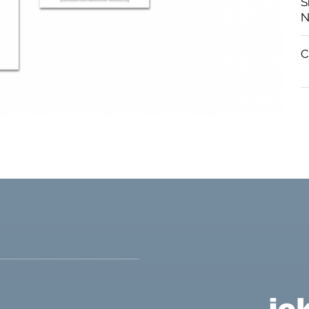
S
N
C