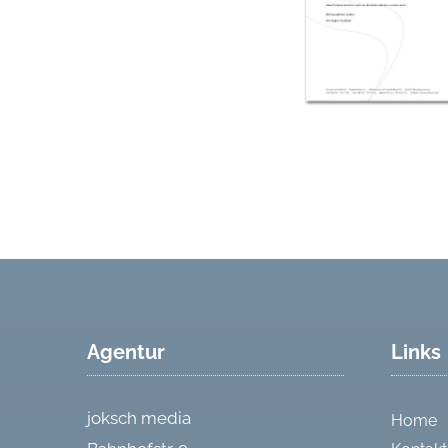
Agentur
Links
joksch media
Home