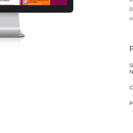
K
B
e
P
S
N
C
P