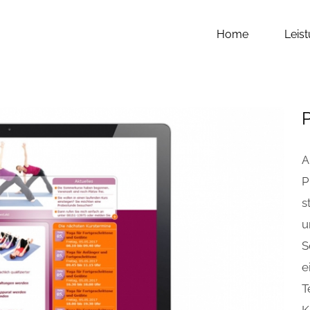
Home
Leis
P
A
P
s
u
S
e
T