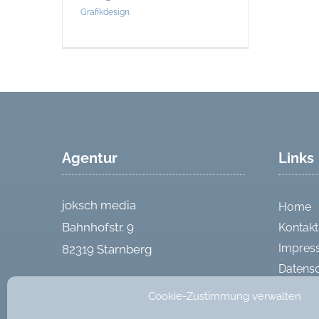
Grafikdesign
Agentur
Links
joksch media
Home
Bahnhofstr. 9
Kontakt
Impres
82319 Starnberg
Datens
Tel. 08151 – 972480
Cookie-R
Cookie-Zustimmung verwalten